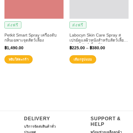
ส่งฟรี
ส่งฟรี
Petkit Smart Spray เครื่องดับ
Labocyn Skin Care Spray ส
กลิ่นเฉพาะจุดสัตว์เลี้ยง
เปรย์ดูแลผิวหนังสำหรับสัตว์เลี้ยง
สำหรับสัตว์เลี้ยงที่ปัญหาแผล
฿
1,490.00
฿
225.00
–
฿
380.00
ผิวหนังอักเสบแดง
หยิบใส่ตะกร้า
เลือกรูปแบบ
This
product
has
multiple
variants.
The
options
may
be
DELIVERY
SUPPORT &
chosen
HELP
บริการจัดส่งสินค้าทั่ว
on
ประเทศ
พร้อมช่วยเหลือลูกค้า