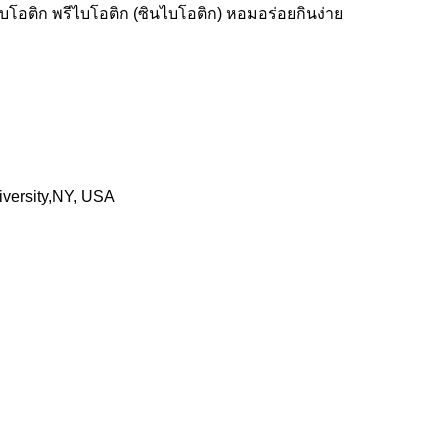
ไบโอติก พรีไบโอติก (ซินไบโอติก) หอมอร่อยกินง่าย
iversity,NY, USA