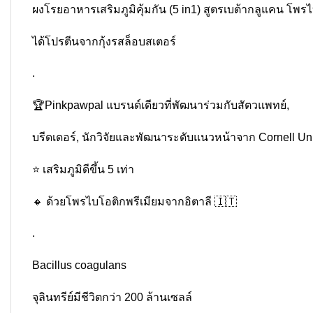
ผงโรยอาหารเสริมภูมิคุ้มกัน (5 in1) สูตรเบต้ากลูแคน โพร
ได้โปรตีนจากกุ้งรสล็อบสเตอร์
.
🏆Pinkpawpal แบรนด์เดียวที่พัฒนาร่วมกับสัตวแพทย์,
บรีดเดอร์, นักวิจัยและพัฒนาระดับแนวหน้าจาก Cornell Un
⭐️ เสริมภูมิดีขึ้น 5 เท่า
🔸 ด้วยโพรไบโอติกพรีเมียมจากอิตาลี 🇮🇹
.
Bacillus coagulans
จุลินทรีย์มีชีวิตกว่า 200 ล้านเซลล์