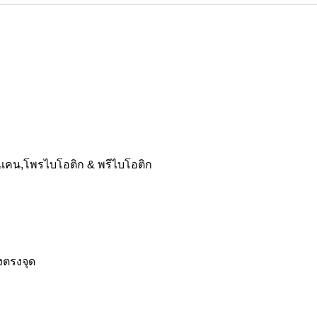
กลูแคน,โพรไบโอติก & พรีไบโอติก
างตรงจุด