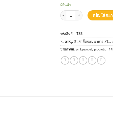
มีสินค้า
จำนวน Pinkpawpal โพรไบโอติก&เส
หยิบใส่ตะก
รหัสสินค้า:
TS3
หมวดหมู่:
สินค้าทั้งหมด
,
อาหารเสริม
,
ป้ายกำกับ:
pinkpawpal
,
probiotic
,
ลด