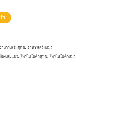
ริมภูมิ เบต้ากลูแคน รสกุ้งLobster 30g. ชิ้น
ร้า
อาหารเสริมสุนัข
,
อาหารเสริมแมว
ท้องเสียแมว
,
โพรไบโอติกสุนัข
,
โพรไบโอติกแมว