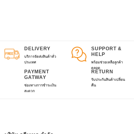
฿795.00.
฿679.00.
product
has
multiple
variants.
The
options
may
be
DELIVERY
SUPPORT &
chosen
HELP
บริการจัดส่งสินค้าทั่ว
on
ประเทศ
พร้อมช่วยเหลือลูกค้า
the
ตลอด
product
PAYMENT
RETURN
GATWAY
page
รับประกันสินค้าเปลี่ยน
ช่องทางการชำระเงิน
คืน
สะดวก