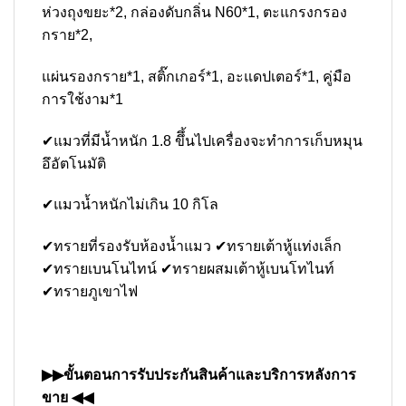
ห่วงถุงขยะ*2, กล่องดับกลิ่น N60*1, ตะแกรงกรอง
กราย*2,
แผ่นรองกราย*1, สติ๊กเกอร์*1, อะแดปเตอร์*1, คู่มือ
การใช้งาม*1
✔แมวที่มีน้ำหนัก 1.8 ขึึ้นไปเครื่องจะทำการเก็บหมุน
อึอัตโนมัติ
✔แมวน้ำหนักไม่เกิน 10 กิโล
✔ทรายที่รองรับห้องน้ำแมว ✔ทรายเต้าหู้แท่งเล็ก
✔ทรายเบนโนไทน์ ✔ทรายผสมเต้าหู้เบนโทไนท์
✔ทรายภูเขาไฟ
▶▶ขั้นตอนการรับประกันสินค้าและบริการหลังการ
ขาย ◀◀