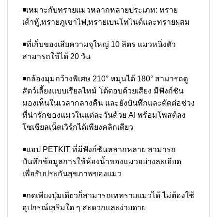
◾เหมาะกับทรายแมวหลากหลายประเภท: ทราย
เต้าหู้,ทรายภูเขาไฟ,ทรายเบนโทไนต์และทรายผสม
◾ที่เก็บของเสียความจุใหญ่ 10 ลิตร แมวหนึ่งตัว
สามารถใช้ได้ 20 วัน
◾กล้องมุมกว้างพิเศษ 210° หมุนได้ 180° สามารถดู
สัตว์เลี้ยงแบบเรียลไทม์ โต้ตอบด้วยเสียง มีฟังก์ชัน
มองเห็นในเวลากลางคืน และยังบันทึกและตัดต่อช่วง
ที่น่ารักของแมวในแต่ละวันด้วย AI พร้อมโพสต์ลง
โซเชียลเน็ตเวิร์กได้เพียงคลิกเดียว
◾แอป PETKIT ที่มีฟังก์ชันหลากหลาย สามารถ
บันทึกข้อมูลการใช้ห้องน้ำของแมวอย่างละเอียด
เพื่อรับประกันสุขภาพของแมว
◾กดเพียงปุ่มเดียวก็สามารถเททรายแมวได้ ไม่ต้องใช้
อุปกรณ์เสริมใด ๆ สะดวกและง่ายดาย