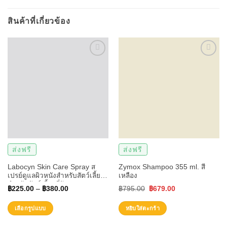
สินค้าที่เกี่ยวข้อง
ส่งฟรี
ส่งฟรี
Labocyn Skin Care Spray ส
Zymox Shampoo 355 ml. สี
เปรย์ดูแลผิวหนังสำหรับสัตว์เลี้ยง
เหลือง
สำหรับสัตว์เลี้ยงที่ปัญหาแผล
Original
Current
฿
225.00
–
฿
380.00
฿
795.00
฿
679.00
ผิวหนังอักเสบแดง
price
price
เลือกรูปแบบ
หยิบใส่ตะกร้า
was:
is:
This