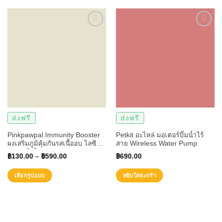
ส่งฟรี
ส่งฟรี
Pinkpawpal Immunity Booster
Petkit อะไหล่ มอเตอร์ปั๊มน้ำไร้
ผงเสริมภูมิคุ้มกันรสเนื้ออบ ไลซีน
สาย Wireless Water Pump
เกรดพรีเมี่ยม
฿
130.00
–
฿
590.00
฿
690.00
เลือกรูปแบบ
หยิบใส่ตะกร้า
This
product
has
multiple