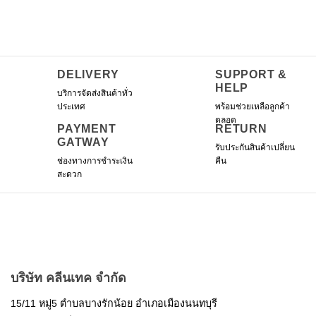
variants.
The
options
may
be
DELIVERY
SUPPORT &
chosen
HELP
บริการจัดส่งสินค้าทั่ว
on
ประเทศ
พร้อมช่วยเหลือลูกค้า
the
ตลอด
product
PAYMENT
RETURN
GATWAY
page
รับประกันสินค้าเปลี่ยน
ช่องทางการชำระเงิน
คืน
สะดวก
บริษัท คลีนเทค จำกัด
15/11 หมู่5 ตำบลบางรักน้อย อำเภอเมืองนนทบุรี