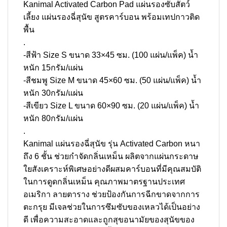
Kanimal Activated Carbon Pad แผ่นรองซับสัตว์
เลี้ยง แผ่นรองฉี่สุนัข สูตรคาร์บอน พร้อมเทปกาวติด
พื้น
.
-สีฟ้า Size S ขนาด 33×45 ซม. (100 แผ่น/แพ็ค) น้ำ
หนัก 15กรัม/แผ่น
-สีชมพู Size M ขนาด 45×60 ซม. (50 แผ่น/แพ็ค) น้ำ
หนัก 30กรัม/แผ่น
-สีเขียว Size L ขนาด 60×90 ซม. (20 แผ่น/แพ็ค) น้ำ
หนัก 80กรัม/แผ่น
.
Kanimal แผ่นรองฉี่สุนัข รุ่น Activated Carbon หนา
ถึง 6 ชั้น ช่วยกำจัดกลิ่นเหม็น ผลิตจากแผ่นกระดาษ
ใยสังเคราะห์พิเศษอย่างดีผสมคาร์บอนที่มีคุณสมบัติ
ในการดูดกลิ่นเหม็น คุณภาพมาตรฐานประเทศ
อเมริกา ลายตาราง ช่วยป้องกันการฉีกขาดจากการ
ตะกรุย มีเจลช่วยในการซึมซับของเหลวได้เป็นอย่าง
ดี เพื่อความสะอาดและถูกสุขอนามัยของสุนัขของ