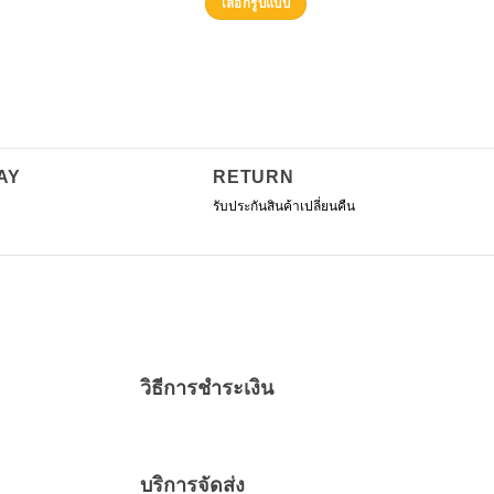
50.00.
฿275.00.
เลือกรูปแบบ
was:
is:
This
฿560.00.
฿410.00.
product
has
multiple
variants.
The
AY
RETURN
options
รับประกันสินค้าเปลี่ยนคืน
may
be
chosen
on
the
product
page
วิธีการชำระเงิน
บริการจัดส่ง