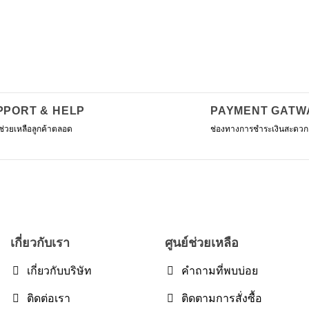
.
฿4
product
has
multiple
variants.
The
options
may
PPORT & HELP
PAYMENT GATW
be
ช่วยเหลือลูกค้าตลอด
ช่องทางการชำระเงินสะดวก
chosen
on
the
product
page
เกี่ยวกับเรา
ศูนย์ช่วยเหลือ
เกี่ยวกับบริษัท
คำถามที่พบบ่อย
ติดต่อเรา
ติดตามการสั่งซื้อ