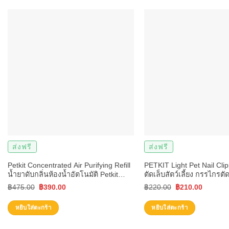
ส่งฟรี
ส่งฟรี
Petkit Concentrated Air Purifying Refill
PETKIT Light Pet Nail Cli
น้ำยาดับกลิ่นห้องน้ำอัตโนมัติ Petkit
ตัดเล็บสัตว์เลี้ยง กรรไกรตั
50ml.x4ขวด[PK55]
LED
Original
Current
Original
Current
฿
475.00
฿
390.00
฿
220.00
฿
210.00
price
price
price
price
หยิบใส่ตะกร้า
หยิบใส่ตะกร้า
was:
is:
was:
is: