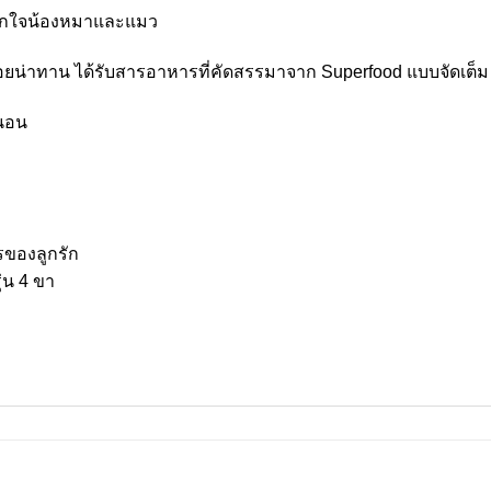
มถูกใจน้องหมาและแมว
อร่อยน่าทาน ได้รับสารอาหารที่คัดสรรมาจาก Superfood แบบจัดเต็ม
่นอน
รของลูกรัก
ุ่น 4 ขา