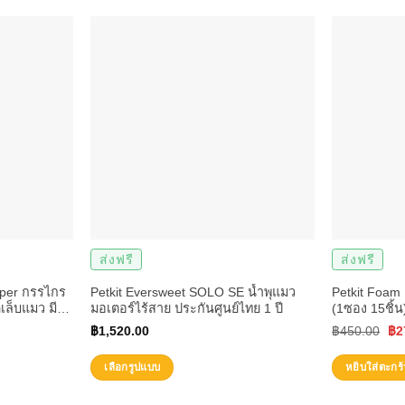
ส่งฟรี
ส่งฟรี
pper กรรไกร
Petkit Eversweet SOLO SE น้ำพุแมว
Petkit Foam 
ดเล็บแมว มีไฟ
มอเตอร์ไร้สาย ประกันศูนย์ไทย 1 ปี
(1ซอง 15ชิ้น
Ori
฿
1,520.00
฿
450.00
฿
2
pri
เลือกรูปแบบ
หยิบใส่ตะกร้
wa
This