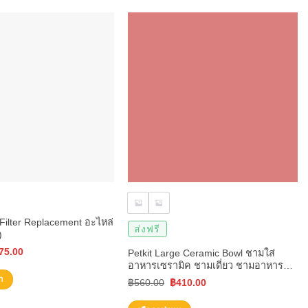
Filter Replacement อะไหล่
ส่งฟรี
)
ginal
Current
75.00
Petkit Large Ceramic Bowl ชามใส่
อาหารเซรามิค ชามเดี่ยว ชามอาหาร
ce
price
แมว
า
Original
Current
฿
560.00
฿
410.00
s:
is:
price
price