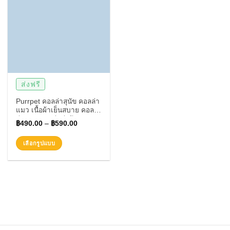
ส่งฟรี
Purrpet คอลล่าสุนัข คอลล่า
แมว เนื้อผ้าเย็นสบาย คอล
ล่าหมา คอลล่าน่ารักๆ
฿
490.00
–
฿
590.00
เลือกรูปแบบ
This
product
has
multiple
variants.
The
options