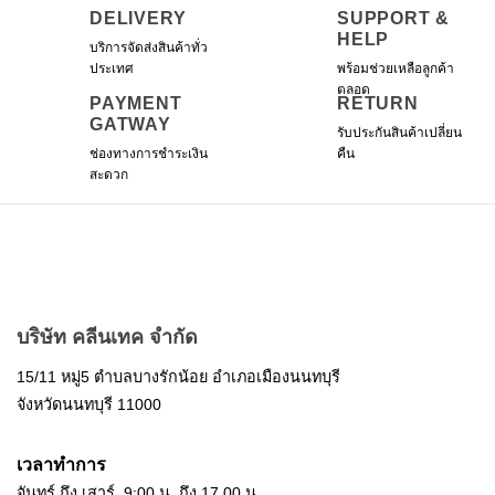
may
DELIVERY
SUPPORT &
be
HELP
บริการจัดส่งสินค้าทั่ว
chosen
ประเทศ
พร้อมช่วยเหลือลูกค้า
on
ตลอด
the
PAYMENT
RETURN
product
GATWAY
รับประกันสินค้าเปลี่ยน
page
ช่องทางการชำระเงิน
คืน
สะดวก
บริษัท คลีนเทค จำกัด
15/11 หมู่5 ตำบลบางรักน้อย อำเภอเมืองนนทบุรี
จังหวัดนนทบุรี 11000
เวลาทำการ
จันทร์ ถึง เสาร์ 9:00 น. ถึง 17.00 น.