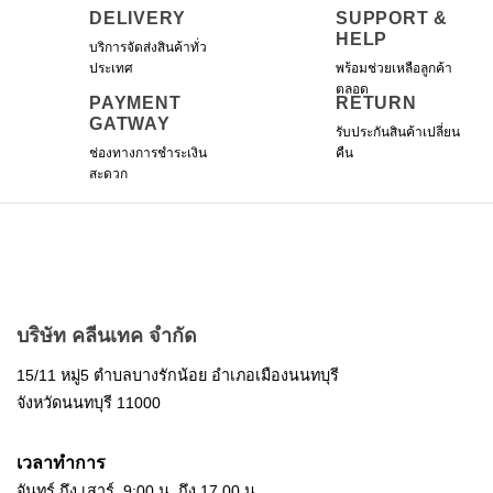
may
may
DELIVERY
SUPPORT &
be
be
HELP
บริการจัดส่งสินค้าทั่ว
chosen
chosen
ประเทศ
พร้อมช่วยเหลือลูกค้า
on
on
ตลอด
the
the
PAYMENT
RETURN
product
product
GATWAY
รับประกันสินค้าเปลี่ยน
page
page
ช่องทางการชำระเงิน
คืน
สะดวก
บริษัท คลีนเทค จำกัด
15/11 หมู่5 ตำบลบางรักน้อย อำเภอเมืองนนทบุรี
จังหวัดนนทบุรี 11000
เวลาทำการ
จันทร์ ถึง เสาร์ 9:00 น. ถึง 17.00 น.