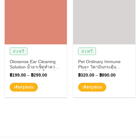
ส่งฟรี
ส่งฟรี
Otosense Ear Cleaning
Pet Ordinary Immune
Solution น้ำยาเช็ดทำความ
Plus+ วิตามินกระตุ้น
สะอาดช่องหูสัตว์เลี้ยง ขจัด
ภูมิคุ้มกัน แมวและสุนัข
฿
199.00
–
฿
299.00
฿
320.00
–
฿
890.00
ไรหู เชื้อรา ยีสต์ ลดกลิ่นอับ
อาหารเสริม เสริมภูมิคุ้มกัน
ชื้น
สัตว์เลี้ยง
เลือกรูปแบบ
เลือกรูปแบบ
This
This
product
product
has
has
multiple
multiple
variants.
variants.
The
The
options
options