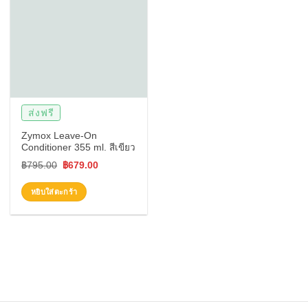
ส่งฟรี
Zymox Leave-On
Conditioner 355 ml. สีเขียว
Original
Current
฿
795.00
฿
679.00
price
price
หยิบใส่ตะกร้า
was:
is:
฿795.00.
฿679.00.