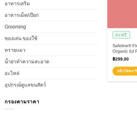
อาหารเสริม
อาหารเม็ด/เปียก
Grooming
ส่งฟรี
ของเล่น ของใช้
Safeline® Fl
ทรายแมว
Organic ถุง R
฿
299.00
น้ำยาทำความสะอาด
หยิบใส่ตะกร้
อะไหล่
อุปกรณ์ดูแลขนสัตว์
กรองตามราคา
ราคา
ราคา
ต่ำ
สูงสุด
สุด