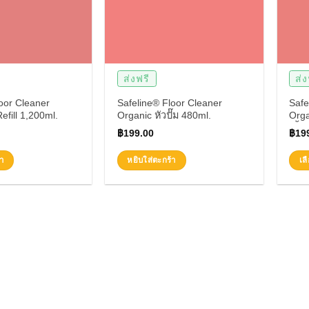
ส่งฟรี
ส่ง
oor Cleaner
Safeline® Floor Cleaner
Safe
efill 1,200ml.
Organic หัวปั๊ม 480ml.
Orga
เลี้ย
฿
199.00
฿
19
กลิ่น
า
หยิบใส่ตะกร้า
เล
This
prod
has
mult
vari
The
opti
may
be