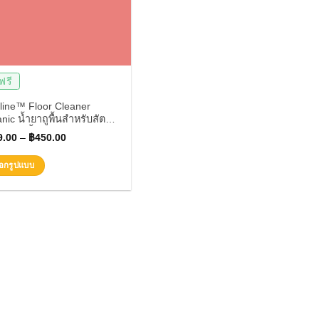
ฟรี
line™ Floor Cleaner
nic น้ำยาถูพื้นสำหรับสัตว์
ง ใช้ได้ตั้งแต่แรกเกิด ดับ
9.00
–
฿
450.00
ฉี่ กลิ่นสาบได้
ือกรูปแบบ
uct
iple
ants.
ons