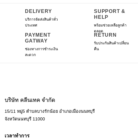
options
options
may
may
DELIVERY
SUPPORT &
be
be
HELP
บริการจัดส่งสินค้าทั่ว
chosen
chosen
ประเทศ
พร้อมช่วยเหลือลูกค้า
on
on
ตลอด
the
the
PAYMENT
RETURN
product
product
GATWAY
รับประกันสินค้าเปลี่ยน
page
page
ช่องทางการชำระเงิน
คืน
สะดวก
บริษัท คลีนเทค จำกัด
15/11 หมู่5 ตำบลบางรักน้อย อำเภอเมืองนนทบุรี
จังหวัดนนทบุรี 11000
เวลาทำการ