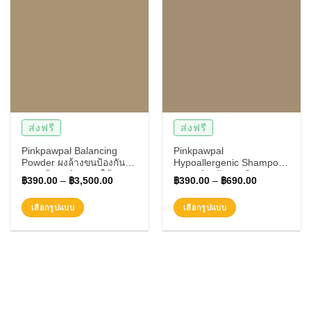
ส่งฟรี
ส่งฟรี
Pinkpawpal Balancing
Pinkpawpal
Powder ผงล้างขนป้องกัน
Hypoallergenic Shampoo
การแพ้และบำรุงขนให้เงา
แชมพูสำหรับแมวผิว
฿
390.00
–
฿
3,500.00
฿
390.00
–
฿
690.00
งาม
บอบบาง แพ้ง่าย กระตุ้นการ
เกิดใหม่ของเส้นขน สำหรับ
เลือกรูปแบบ
เลือกรูปแบบ
แมว สุนัข
This
This
product
product
has
has
multiple
multiple
variants.
variants.
The
The