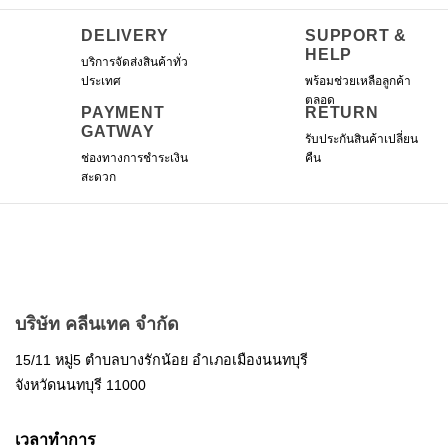
may
DELIVERY
SUPPORT &
be
HELP
บริการจัดส่งสินค้าทั่ว
chosen
ประเทศ
พร้อมช่วยเหลือลูกค้า
on
ตลอด
the
PAYMENT
RETURN
product
GATWAY
รับประกันสินค้าเปลี่ยน
page
ช่องทางการชำระเงิน
คืน
สะดวก
บริษัท คลีนเทค จำกัด
15/11 หมู่5 ตำบลบางรักน้อย อำเภอเมืองนนทบุรี
จังหวัดนนทบุรี 11000
เวลาทำการ