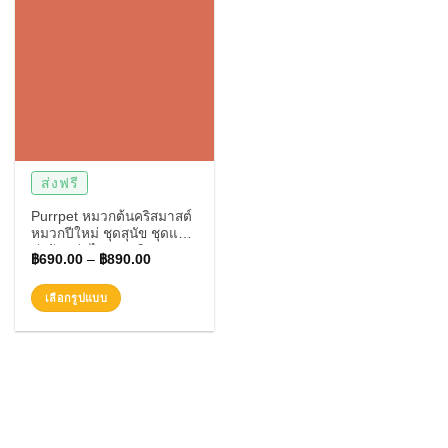
ส่งฟรี
Purrpet หมวกต้นคริสมาสต์
หมวกปีใหม่ ชุดสุนัข ชุดแมว
น่ารักๆ รุ่นไฟกระพริบ
฿
690.00
–
฿
890.00
เลือกรูปแบบ
This
product
has
multiple
variants.
The
options