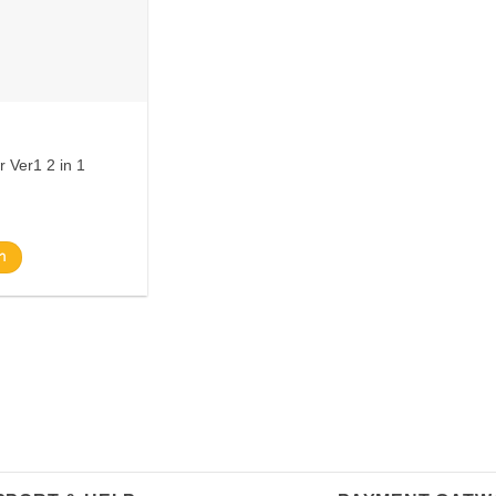
 Ver1 2 in 1
า