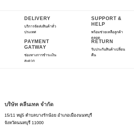
The
options
may
DELIVERY
SUPPORT &
be
HELP
บริการจัดส่งสินค้าทั่ว
chosen
ประเทศ
พร้อมช่วยเหลือลูกค้า
on
ตลอด
the
PAYMENT
RETURN
product
GATWAY
รับประกันสินค้าเปลี่ยน
page
ช่องทางการชำระเงิน
คืน
สะดวก
บริษัท คลีนเทค จำกัด
15/11 หมู่5 ตำบลบางรักน้อย อำเภอเมืองนนทบุรี
จังหวัดนนทบุรี 11000