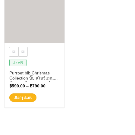
ส่งฟรี
Purrpet bib Chrismas
Collection บิ๊บ สโนว์แมน
(ไฟกระพริบ) ชุดหมาคริ
฿
590.00
–
฿
790.00
สมาสต์ ปลอกคอแมว
เลือกรูปแบบ
This
product
has
multiple
variants.